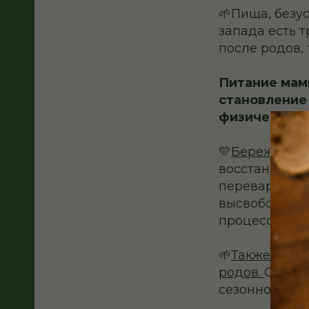
🌱Пища, безу
запада есть 
после родов, 
Питание мам
становление 
физическое 
💛
Бережность 
восстановите
переваривани
высвобождает
процессов.
🌱
Также част
родов.
Очень 
сезонность и