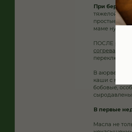
При беремен
тяжелой пищи
простые овощи
маме нужно те
ПОСЛЕ родов
согревающую
переключить 
В аюрведе та
каши с масло
бобовые, осо
сыродавлены
В первые не
Масла не тол
ненасыщенны