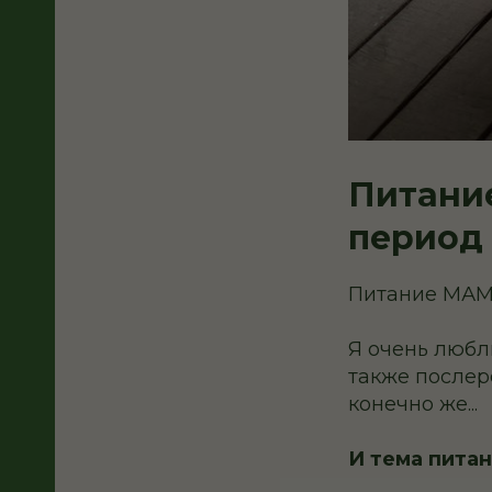
Питани
период
Питание МА
Я очень люблю
также послер
конечно же...
И тема пита