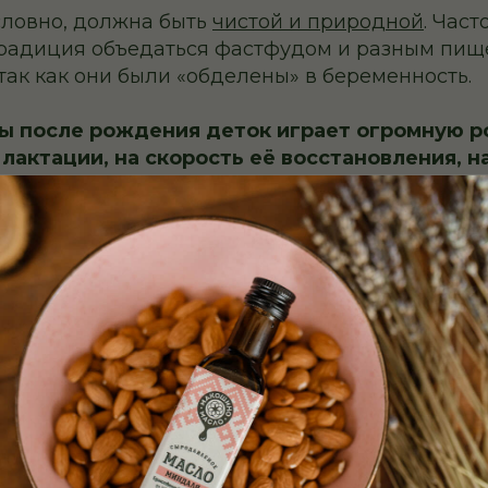
словно, должна быть
чистой и природной
. Час
традиция объедаться фастфудом и разным пи
так как они были «обделены» в беременность.
ы после рождения деток играет огромную р
лактации, на скорость её восстановления, н
здоровье.
к себе - это основа
новоиспечённой мамы, кот
льному процессу в своём теле. Если не перегр
ем синтетической тяжёлой пищей после родов
ся необходимая энергия на восстановление в
о в беременность питание женщин отличается 
важно интуитивно подбирать продукты под себ
 свои желания.