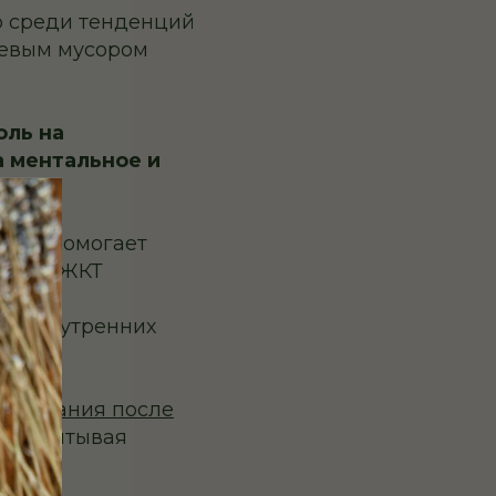
то среди тенденций
щевым мусором
оль на
а ментальное и
орая помогает
ужать ЖКТ
, то
сех внутренних
от питания после
я, учитывая