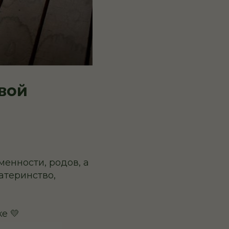
вой
менности, родов, а
атеринство,
е 💛