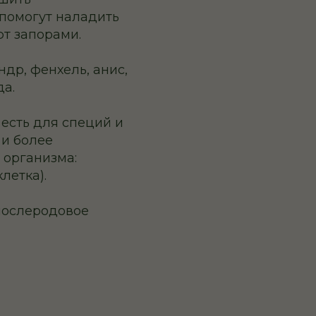
 помогут наладить
ют запорами.
ндр, фенхель, анис,
да.
о есть для специй и
 и более
 организма:
летка).
послеродовое