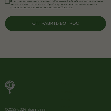
Я подтверждаю ознакомление с «Политикой обработки персональных
данных» и даю согласие на обработку моих персональных данных
в
порядке и на условиях, указанных в Политике
ОТПРАВИТЬ ВОПРОС
ТОВАРЫ
Масло
Мука
Жмых
©2022-2024 Все права