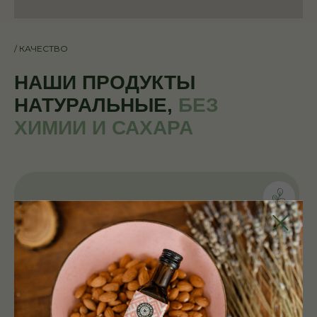
/
КАЧЕСТВО
НАШИ ПРОДУКТЫ
НАТУРАЛЬНЫЕ,
БЕЗ
ХИМИИ И САХАРА
Продукты, улучшающие качество
жизни, приносящие здоровье,
радость взрослым и детям. Чистые
фермерские семена и орешки без
каких-либо химических обработок
от сорняков или для долгого
хранения.