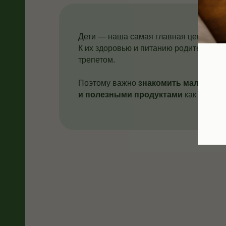
Дети — наша самая главная ценность!
К их здоровью и питанию родители отн
трепетом.
Поэтому важно
знакомить малышей 
и полезными продуктами
как можно