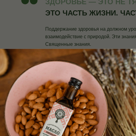
ЗДОРОВЬЕ — ЭТО НЕ ТЯ
ЭТО ЧАСТЬ ЖИЗНИ. ЧАС
Поддержание здоровья на должном уро
взаимодействие с природой. Эти знани
Священные знания.
ВЛЕНОГО
Й