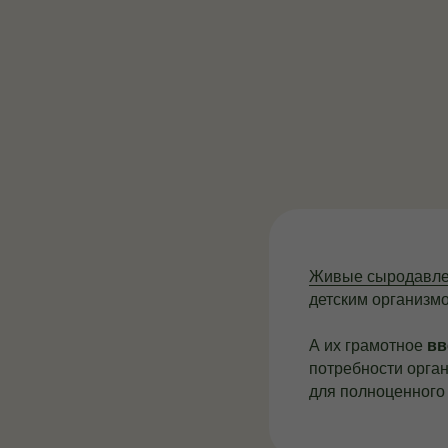
Живые сыродавле
детским организм
А их грамотное
вв
потребности орга
для полноценного 