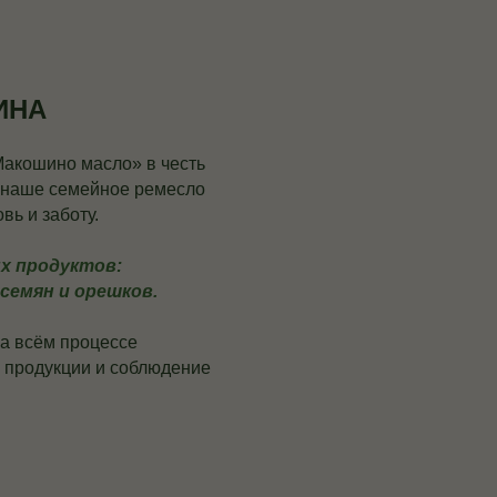
ИНА
акошино масло» в честь
 наше семейное ремесло
вь и заботу.
х продуктов:
семян и орешков.
На всём процессе
о продукции и соблюдение