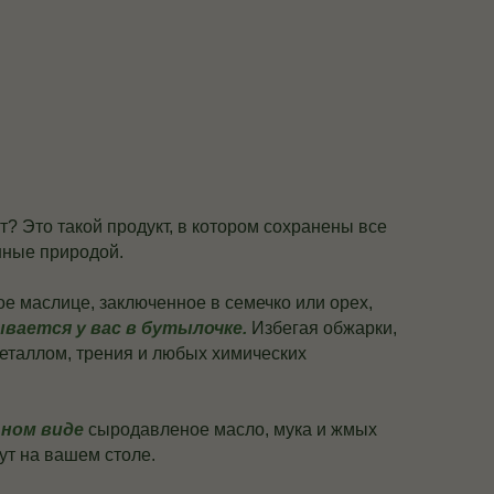
т? Это такой продукт, в котором сохранены все
нные природой.
е маслице, заключенное в семечко или орех,
ывается у вас в бутылочке.
Избегая обжарки,
металлом, трения и любых химических
ьном виде
сыродавленое масло, мука и жмых
ут на вашем столе.