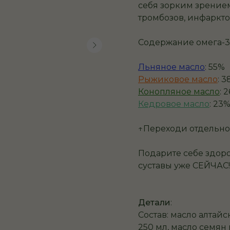
себя зорким зрение
тромбозов, инфарктов
Содержание омега-
Льняное масло
: 55%
Рыжиковое масло
: 
Конопляное масло
: 
Кедровое масло
: 23
↑Переходи отдельно
Подарите себе здор
суставы уже СЕЙЧАС!
Детали
:
Состав: масло алтайс
250 мл, масло семян