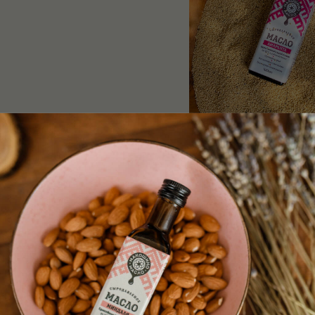
СЛО ЧИА
МАСЛО АМАРА
00
р.
600
р.
одробнее
Подробнее