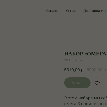
Каталог
О нас
Доставка и о
НАБОР «ОМЕГА-
SKU:
Набомег
5310,00
р.
5900,00
р.
Купить
В этом наборе мы с
омега-3 полиненасы