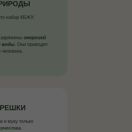
ПРИРОДЫ
сто набор КБЖУ,
а заряжены
энергией
и воды
. Они приводят
 человека.
ОРЕШКИ
 и муку только
качества.