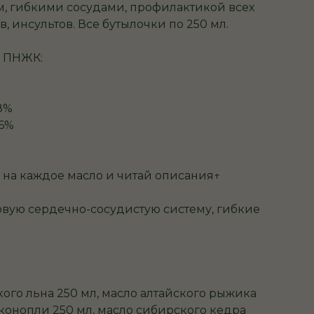
м, гибкими сосудами, профилактикой всех
, инсультов. Все бутылочки по 250 мл.
3 ПНЖК:
38%
26%
%
 на каждое масло и читай описания↑
овую сердечно-сосудистую систему, гибкие
кого льна 250 мл, масло алтайского рыжика
 конопли 250 мл, масло сибирского кедра