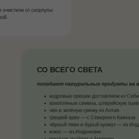
 очистили от скорлупы
кой.
СО ВСЕГО СВЕТА
попадают натуральные продукты на в
кедровые орешки доставляем из Сиб
конопляные семена, штирийскую тыкв
лён и зелёную гречку из Алтая
грецкий орех — с Северного Кавказа
чёрный тмин и бурый кунжут — из Ин
кокос — из Индонезии
миндаль из Чили и Америки.