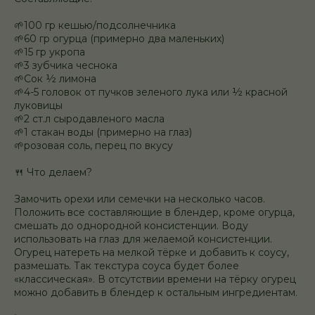
⠀
🌱100 гр кешью/подсолнечника
🌱60 гр огурца (примерно два маленьких)
🌱15 гр укропа
🌱3 зубчика чеснока
🌱Сок ½ лимона
🌱4-5 головок от пучков зеленого лука или ½ красной
луковицы
🌱2 ст.л сыродавленого масла
🌱1 стакан воды (примерно на глаз)
🌱розовая соль, перец по вкусу
⠀
🍴 Что делаем?
⠀
Замочить орехи или семечки на несколько часов.
Положить все составляющие в блендер, кроме огурца,
смешать до однородной консистенции. Воду
использовать на глаз для желаемой консистенции.
Огурец натереть на мелкой тёрке и добавить к соусу,
размешать. Так текстура соуса будет более
«классическая». В отсутствии времени на тёрку огурец
можно добавить в блендер к остальным ингредиентам.
⠀