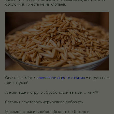
оболочки). То есть не из хлопьев.
Овсянка + мёд +
кокосовое сырого отжима
= идеальное
трио вкуса🌱
А если ещё и стручок бурбонской ванили .... ммм💛
Сегодня захотелось чернослива добавить.
Маслице скрасит любое обыденное блюдо и