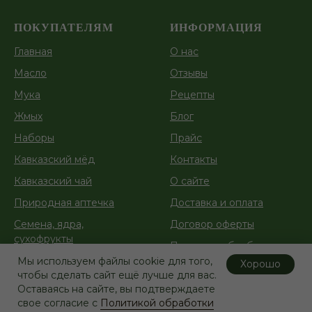
ПОКУПАТЕЛЯМ
ИНФОРМАЦИЯ
Главная
О нас
Масло
Отзывы
Мука
Рецепты
Жмых
Блог
Наборы
Прайс
Кавказский мёд
Контакты
Кавказский чай
О сайте
Природная аптечка
Доставка и оплата
Семена, ядра,
Договор оферты
сухофрукты
Политика обработки
Косметика
персональных данных
Мы используем файлы cookie для того,
Хорошо
чтобы сделать сайт ещё лучше для вас.
Какао-продукты и урбеч
Макошино масло
Оставаясь на сайте, вы подтверждаете
свое согласие с
Политикой обработки