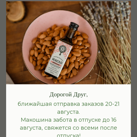
И ОРЕШКИ
Мы производим наши маслица,
жмыхи и муку только
из фермерского сырья высокого
качества.
Выбираем семечки и орешки,
которые очистили от скорлупы
непосредственно перед нашей
закупкой.
Дорогой Друг,
ближайшая отправка заказов 20-21
августа.
Макошина забота в отпуске до 16
СО ВСЕГО СВЕТА
августа, свяжется со всеми после
отпуска!