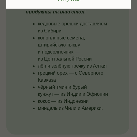
попадают натуральные
продукты на ваш стол:
кедровые орешки доставляем
из Сибири
конопляные семена,
штирийскую тыкву
и подсолнечник —
из Центральной России
лён и зелёную гречку из Алтая
грецкий орех — с Северного
Кавказа
чёрный тмин и бурый
кунжут — из Индии и Эфиопии
кокос — из Индонезии
миндаль из Чили и Америки.