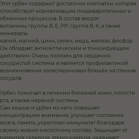
Этот урбеч содержит достаточно клетчатки, которая
способствует нормализации пищеварительных и
обменных процессов. В состав входят
витамины группы В, Е, РР, группа В, К, а также
минералы:
калий, магний, цинк, селен, медь, железо, фосфор.
Он обладает антисептическим и тонизирующим
действием. Очень полезен для сердечно-
сосудистой системы и является профилактикой
возникновения холестериновых бляшек на стенках
сосудов.
Урбеч помогает в лечении болезней кожи, полости
рта, а также нервной системы.
Сам кешью и урбеч из него повышает
концентрацию внимания, улучшает состояние
мозга, память, укрепляет иммунитет благодаря
своему жирно-кислотному составу. Защищает от
развития склероза, атеросклероза, оказывает