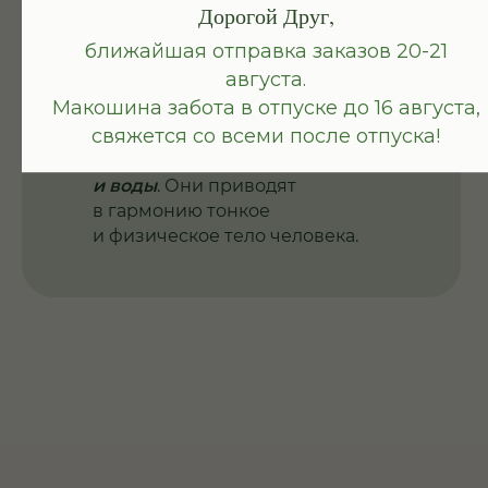
Каждый живой продукт имеет
Дорогой Друг,
не просто набор КБЖУ,
ближайшая отправка заказов 20-21
витаминов и минералов.
августа.
Макошина забота в отпуске до 16 августа,
Истинно природные продукты
свяжется со всеми после отпуска!
всегда заряжены
энергией
солнца, матушки-земли, воздуха
и воды
. Они приводят
в гармонию тонкое
и физическое тело человека.