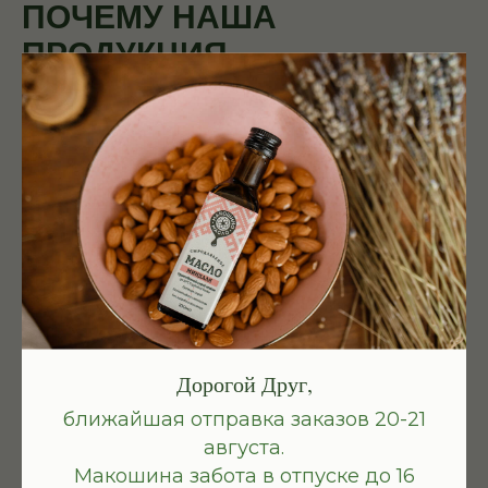
ПОЧЕМУ НАША
ПРОДУКЦИЯ
ТАКАЯ ПОЛЕЗНАЯ
ЭНЕРГИЯ
ОТ САМОЙ ПРИРОДЫ
Каждый живой продукт имеет
не просто набор КБЖУ, витаминов
и минералов.
Дорогой Друг,
Истинно природные продукты всегда
ближайшая отправка заказов 20-21
заряжены
энергией солнца,
августа.
матушки-земли, воздуха и воды
.
Макошина забота в отпуске до 16