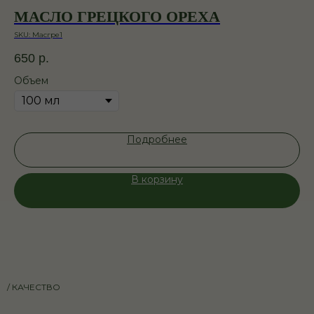
МАСЛО ГРЕЦКОГО ОРЕХА
М
SKU:
Масгре1
SKU
650
р.
1 
Объем
Об
Подробнее
В корзину
/ КАЧЕСТВО