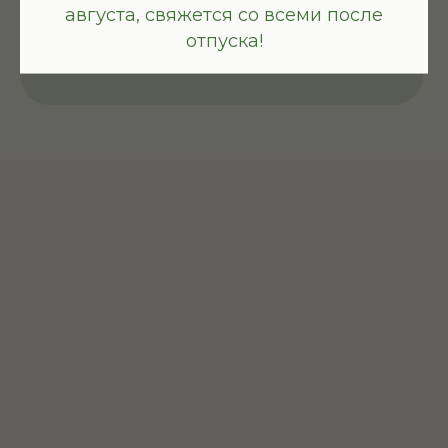
Они приводят в гармонию тонкое
августа, свяжется со всеми после
и физическое тело человека.
отпуска!